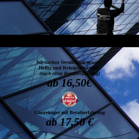
Wir suchen Verstärkung m/w/d :
Helfer und Reinigungskräfte
(auch ohne Berufserfahrung)
ab 16,50€
Glasreiniger mit Berufserfahrung
ab 17,50 €