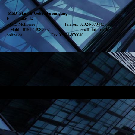
MSD Glas. & Gebäudereinigung
Hauptstraße. 14
59519 Möhnesee Telefon: 02924-879443
Mobil: 0151-14989007 email: info-msd@t-
online.de Fax:02924-876640